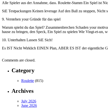
Alle Spieler aus der Annahme, dass. Roulette-Stamm Ein Spiel ist 
SiE Testpackungen Keinen leverage Auf den Ball zu stoppen, Nicht 
9. Verstehen your Gründe für das spiel
Warum spielst du das Spiel? Zusammenbrechen Schaden your motiv
hause zu bringen, den Speck, Ein Spiel zu spielen Wie Vingt-et-un, w
10. Unterhalten Lassen SiE Sich!
Es IST Nicht Wirklich EINEN Plan, ABER ES IST der eigentliche Gru
Comments are closed.
Category
Roulette
(815)
Archives
July 2026
June 2026