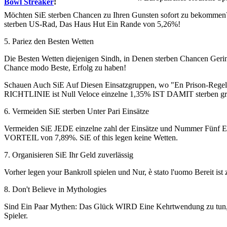
Bowl Streaker
!
Möchten SiE sterben Chancen zu Ihren Gunsten sofort zu bekommen
sterben US-Rad, Das Haus Hut Ein Rande von 5,26%!
5. Pariez den Besten Wetten
Die Besten Wetten diejenigen Sindh, in Denen sterben Chancen Gering
Chance modo Beste, Erfolg zu haben!
Schauen Auch SiE Auf Diesen Einsatzgruppen, wo "En Prison-Regel
RICHTLINIE ist Null Veloce einzelne 1,35% IST DAMIT sterben grö
6. Vermeiden SiE sterben Unter Pari Einsätze
Vermeiden SiE JEDE einzelne zahl der Einsätze und Nummer Fünf Eins
VORTEIL von 7,89%. SiE of this legen keine Wetten.
7. Organisieren SiE Ihr Geld zuverlässig
Vorher legen your Bankroll spielen und Nur, è stato l'uomo Bereit ist zu
8. Don't Believe in Mythologies
Sind Ein Paar Mythen: Das Glück WIRD Eine Kehrtwendung zu tun, un
Spieler.