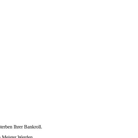
erben Ihrer Bankroll.
 Meister Werden.