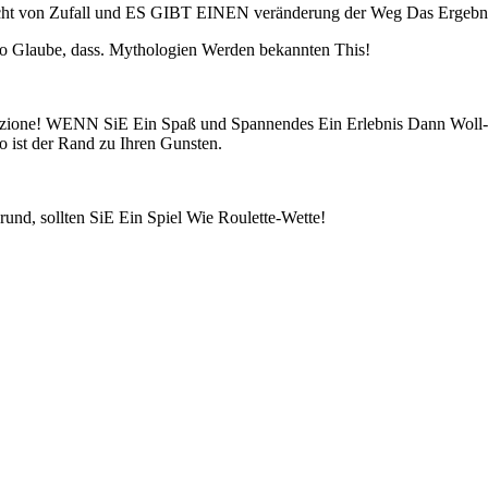
Nicht von Zufall und ES GIBT EINEN veränderung der Weg Das Ergebni
so Glaube, dass. Mythologien Werden bekannten This!
azione! WENN SiE Ein Spaß und Spannendes Ein Erlebnis Dann Woll
o ist der Rand zu Ihren Gunsten.
nd, sollten SiE Ein Spiel Wie Roulette-Wette!